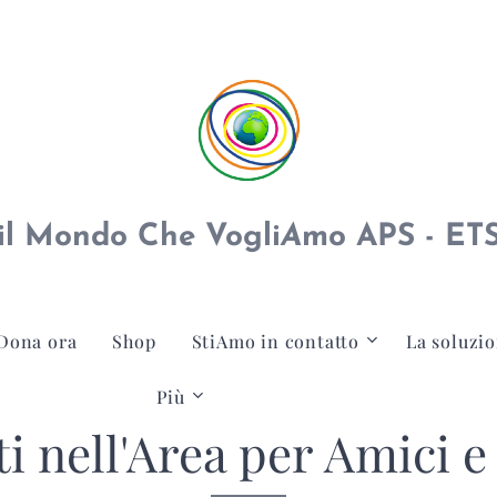
il Mondo Che Vogli
A
mo APS - ET
Dona ora
Shop
StiAmo in contatto
La soluzio
Più
 nell'Area per Amici e