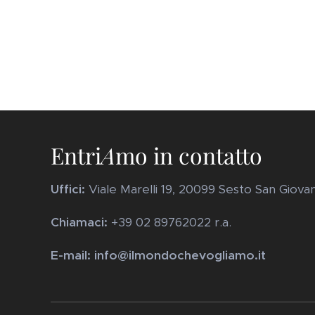
Entri
A
mo in contatto
Uffici:
Viale Marelli 19, 20099 Sesto San Giovanni
Chiamaci:
+39 02 89762022 r.a.
E-mail: info@ilmondochevogliamo.it