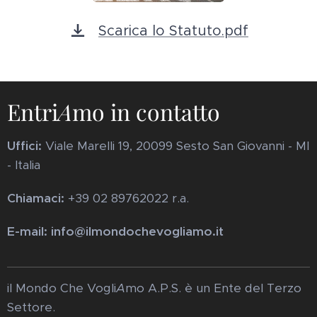
Scarica lo Statuto.pdf
Entri
A
mo in contatto
Uffici:
Viale Marelli 19, 20099 Sesto San Giovanni - MI
- Italia
Chiamaci:
+39 02 89762022 r.a.
E-mail: info@ilmondochevogliamo.it
il Mondo Che Vogli
A
mo A.P.S. è un Ente del Terzo
Settore.