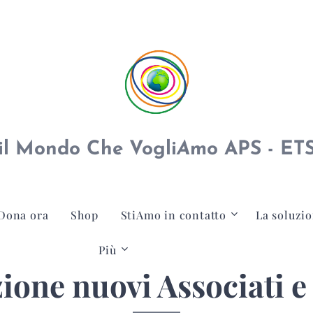
il Mondo Che Vogli
A
mo APS - ET
Dona ora
Shop
StiAmo in contatto
La soluzio
Più
ione nuovi Associati 