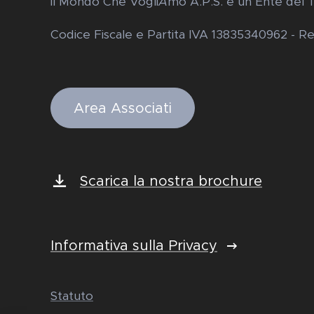
il Mondo Che Vogli
A
mo A.P.S. è un Ente del 
Codice Fiscale e Partita IVA 13835340962 - 
Area Associati
Scarica la nostra brochure
Informativa sulla Privacy
Statuto