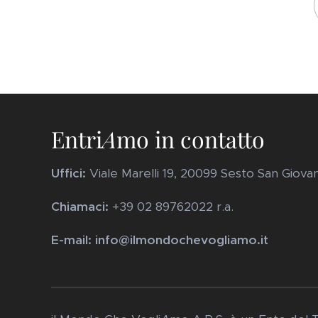
Entri
A
mo in contatto
Uffici:
Viale Marelli 19, 20099 Sesto San Giovanni
Chiamaci:
+39 02 89762022 r.a.
E-mail: info@ilmondochevogliamo.it