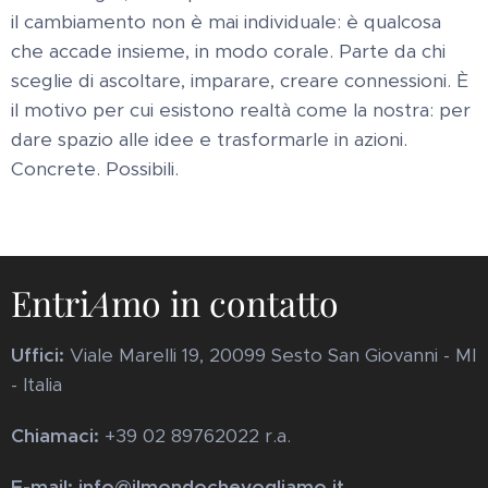
il cambiamento non è mai individuale: è qualcosa
che accade insieme, in modo corale. Parte da chi
sceglie di ascoltare, imparare, creare connessioni. È
il motivo per cui esistono realtà come la nostra: per
dare spazio alle idee e trasformarle in azioni.
Concrete. Possibili.
Entri
A
mo in contatto
Uffici:
Viale Marelli 19, 20099 Sesto San Giovanni - MI
- Italia
Chiamaci:
+39 02 89762022 r.a.
E-mail: info@ilmondochevogliamo.it