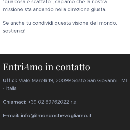
"qualcosa è scattato", capiamo che la nostra
missione sta andando nella direzione giusta.
Se anche tu condividi questa visione del mondo,
sostienici
!
Entri
A
mo in contatto
Uffici:
Viale Marelli 19, 20099 Sesto San Giovanni - MI
- Italia
Chiamaci:
+39 02 89762022 r.a.
E-mail: info@ilmondochevogliamo.it