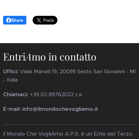
Share
Entri
A
mo in contatto
Uffici:
Viale Marelli 19, 20099 Sesto San Giovanni - MI
- Italia
Chiamaci:
+39 02 89762022 r.a.
E-mail: info@ilmondochevogliamo.it
il Mondo Che Vogli
A
mo A.P.S. è un Ente del Terzo