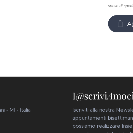
spese di sped
Ag
I@scrivi
A
moc
 - MI - Italia
Iscriviti alla nostra New
appuntamenti bisettimanal
possiamo realizzare Insie