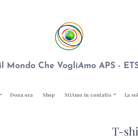
il Mondo Che Vogli
A
mo APS - ET
Dona ora
Shop
StiAmo in contatto
La so
T-sh