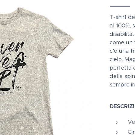
T-shirt de
al 100%, 
disabilità
come un t
c'è una f
cielo. Mag
perfetta 
della spi
sempre in
DESCRIZ
Ve
Gi