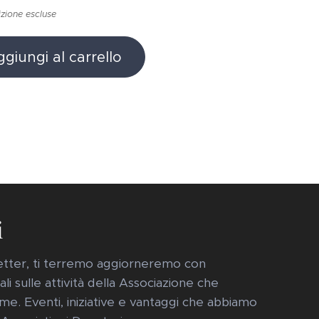
izione escluse
giungi al carrello
i
sletter, ti terremo aggiorneremo con
i sulle attività della Associazione che
me. Eventi, iniziative e vantaggi che abbiamo