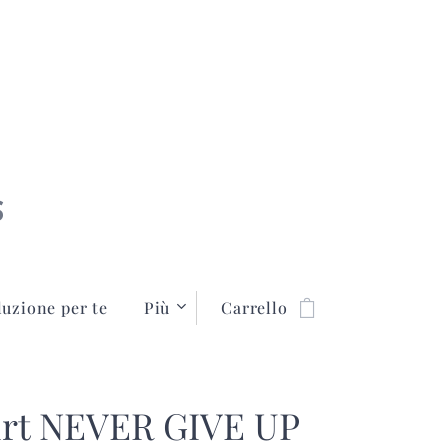
S
luzione per te
Più
Carrello
irt NEVER GIVE UP