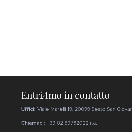
Entri
A
mo in contatto
Uffici:
Viale Marelli 19, 20099 Sesto San Giovanni
Chiamaci:
+39 02 89762022 r.a.